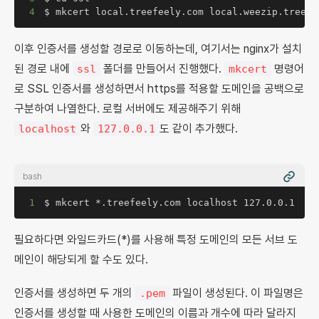
4
$ mkcert local.treefeely.com local.weezip.treefe
이후 인증서를 생성할 경로로 이동하는데, 여기서는 nginx가 설치
된 경로 내에
폴더를 만들어서 진행했다.
명령어
ssl
mkcert
로 SSL 인증서를 생성하면서 https를 적용할 도메인을 공백으로
구분하여 나열한다. 로컬 서버에도 제공해주기 위해
와
도 같이 추가했다.
localhost
127.0.0.1
bash
1
$ mkcert *.treefeely.com localhost 127.0.0.1 
필요하다면 와일드카드(*)를 사용해 특정 도메인의 모든 서브 도
메인이 해당되게 할 수도 있다.
인증서를 생성하면 두 개의
파일이 생성된다. 이 파일명은
.pem
인증서를 생성할 때 사용한 도메인의 이름과 개수에 따라 달라지