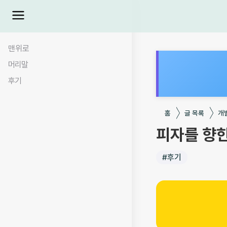
맨위로
머리말
후기
홈
글 목록
개
피자를 향한
#
후기